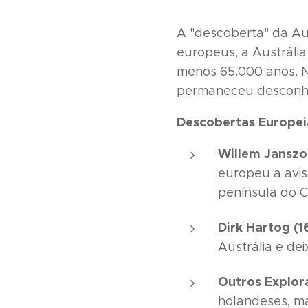
A "descoberta" da Au
europeus, a Austrália
menos 65.000 anos. No
permaneceu desconhec
Descobertas Europei
Willem Janszo
europeu a avis
península do C
Dirk Hartog (1
Austrália e de
Outros Explor
holandeses, ma