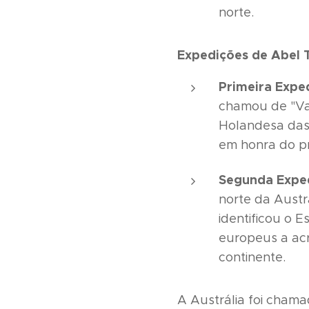
norte.
Expedições de Abel
Primeira Expe
chamou de "Va
Holandesa das 
em honra do p
Segunda Exped
norte da Austr
identificou o E
europeus a acr
continente.
A Austrália foi cham