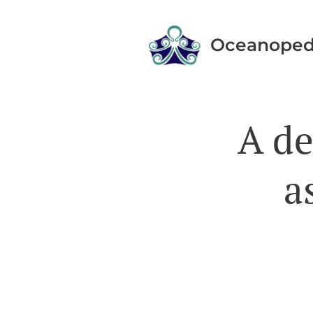
Oceanoped
A de
a