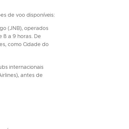
ões de voo disponíveis:
rgo (JNB), operados
 8 a 9 horas. De
ões, como Cidade do
bs internacionais
rlines), antes de