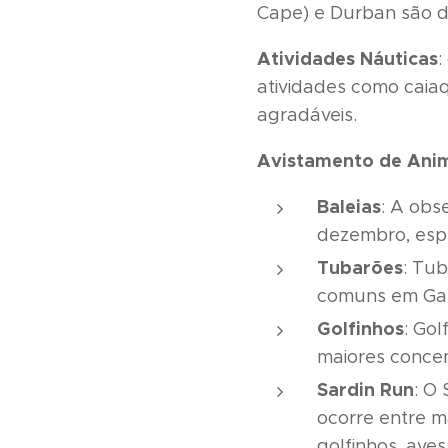
Cape) e Durban são d
Atividades Náuticas
:
atividades como caia
agradáveis.
Avistamento de Anim
Baleias
: A obs
dezembro, esp
Tubarões
: Tu
comuns em Gan
Golfinhos
: Go
maiores concen
Sardin Run
: O
ocorre entre m
golfinhos, ave