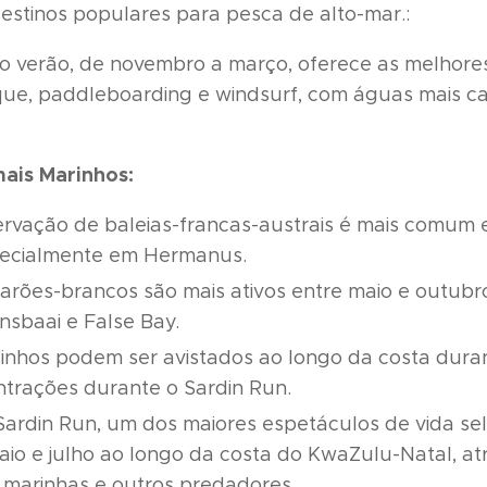
estinos populares para pesca de alto-mar.:
 o verão, de novembro a março, oferece as melhore
que, paddleboarding e windsurf, com águas mais c
ais Marinhos:
ervação de baleias-francas-austrais é mais comum 
ecialmente em Hermanus.
barões-brancos são mais ativos entre maio e outubr
sbaai e False Bay.
lfinhos podem ser avistados ao longo da costa dura
trações durante o Sardin Run.
 Sardin Run, um dos maiores espetáculos de vida 
aio e julho ao longo da costa do KwaZulu-Natal, at
s marinhas e outros predadores.