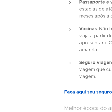
Passaporte e 
estadias de at
meses após a 
Vacinas
: Não 
viaja a partir 
apresentar o Ce
amarela.
Seguro viage
viagem que cu
viagem.
Faça aqui seu segur
Melhor época do an