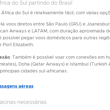
ica do Sul partindo do Brasil
a África do Sul é relativamente fácil, com várias opç
 Há voos diretos entre São Paulo (GRU) e Joanesbu
rican Airways e LATAM, com duração aproximada de
 possível pegar voos domésticos para outras regi
 Port Elizabeth.
exão
: Também é possível voar com conexões em hu
irates), Doha (Qatar Airways) e Istambul (Turkish Ai
principais cidades sul-africanas.
assagens aéreas
cinas necessárias