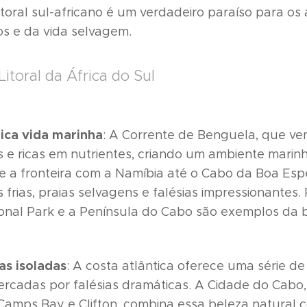
litoral sul-africano é um verdadeiro paraíso para o
os e da vida selvagem.
Litoral da África do Sul
rica vida marinha
: A Corrente de Benguela, que vem
as e ricas em nutrientes, criando um ambiente marinh
de a fronteira com a Namíbia até o Cabo da Boa Es
 frias, praias selvagens e falésias impressionantes
nal Park e a Península do Cabo são exemplos da b
ias isoladas
: A costa atlântica oferece uma série de 
ercadas por falésias dramáticas. A Cidade do Cabo
Camps Bay e Clifton, combina essa beleza natural 