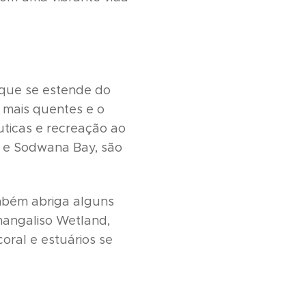
, que se estende do
 mais quentes e o
uticas e recreação ao
n e Sodwana Bay, são
ambém abriga alguns
mangaliso Wetland,
ral e estuários se