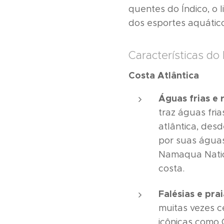
quentes do Índico, o 
dos esportes aquátic
Características do 
Costa Atlântica
Águas frias e 
traz águas fri
atlântica, des
por suas águas
Namaqua Natio
costa.
Falésias e pra
muitas vezes c
icônicas como 