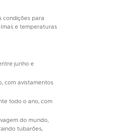
s condições para
almas e temperaturas
entre junho e
o, com avistamentos
nte todo o ano, com
selvagem do mundo,
raindo tubarões,