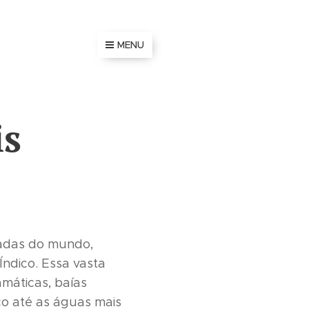
MENU
is
icadas do mundo,
ndico. Essa vasta
máticas, baías
ico até as águas mais