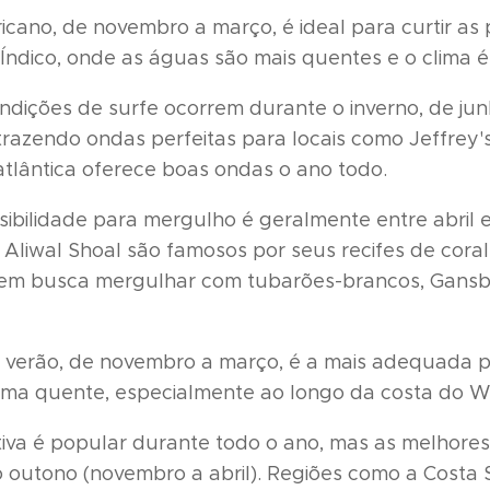
fricano, de novembro a março, é ideal para curtir as
Índico, onde as águas são mais quentes e o clima é
ondições de surfe ocorrem durante o inverno, de ju
razendo ondas perfeitas para locais como Jeffrey'
atlântica oferece boas ondas o ano todo.
isibilidade para mergulho é geralmente entre abril 
liwal Shoal são famosos por seus recifes de coral
quem busca mergulhar com tubarões-brancos, Gansba
 verão, de novembro a março, é a mais adequada p
clima quente, especialmente ao longo da costa do 
tiva é popular durante todo o ano, mas as melhore
do outono (novembro a abril). Regiões como a Costa