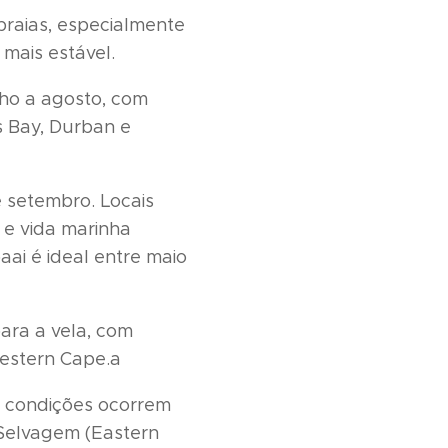
 praias, especialmente
 mais estável.
nho a agosto, com
s Bay, Durban e
e setembro. Locais
 e vida marinha
ai é ideal entre maio
ara a vela, com
Western Cape.a
s condições ocorrem
 Selvagem (Eastern