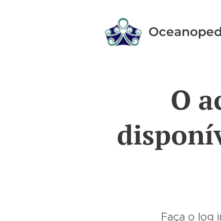
Oceanoped
O a
disponí
Faça o log 