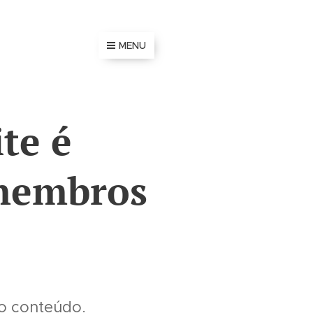
MENU
te é
 membros
ao conteúdo.