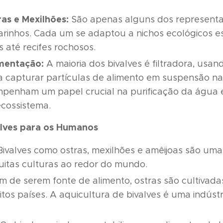
as e Mexilhões:
São apenas alguns dos represent
arinhos. Cada um se adaptou a nichos ecológicos e
 até recifes rochosos.
imentação:
A maioria dos bivalves é filtradora, usan
a capturar partículas de alimento em suspensão na
enham um papel crucial na purificação da água
cossistema.
alves para os Humanos
ivalves como ostras, mexilhões e amêijoas são uma 
itas culturas ao redor do mundo.
 de serem fonte de alimento, ostras são cultivad
os países. A aquicultura de bivalves é uma indústria