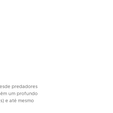
desde predadores
m têm um profundo
as) e até mesmo