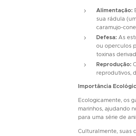
Alimentação:
E
sua rádula (um
caramujo-cone,
Defesa:
As est
ou operculos p
toxinas deriva
Reprodução:
O
reprodutivos, 
Importância Ecológic
Ecologicamente, os g
marinhos, ajudando n
para uma série de an
Culturalmente, suas c