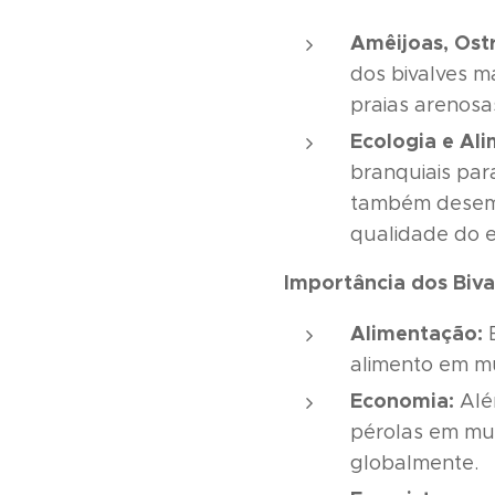
Amêijoas, Ostr
dos bivalves m
praias arenosas
Ecologia e Al
branquiais par
também desemp
qualidade do e
Importância dos Biv
Alimentação:
B
alimento em mu
Economia:
Além
pérolas em muit
globalmente.