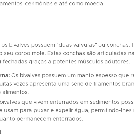
rnamentos, cerimônias e até como moeda.
os bivalves possuem "duas válvulas" ou conchas, f
o seu corpo mole. Estas conchas são articuladas na
 fechadas graças a potentes músculos adutores.
rna:
Os bivalves possuem um manto espesso que r
itas vezes apresenta uma série de filamentos bran
 alimentos.
bivalves que vivem enterrados em sedimentos poss
ue usam para puxar e expelir água, permitindo-lhes r
quanto permanecem enterrados.
t