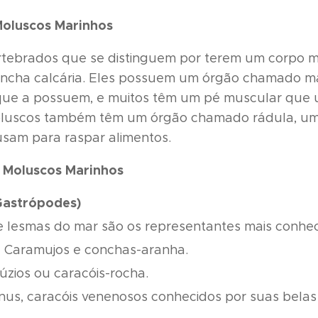
Moluscos Marinhos
rtebrados que se distinguem por terem um corpo m
ncha calcária. Eles possuem um órgão chamado ma
que a possuem, e muitos têm um pé muscular que
luscos também têm um órgão chamado rádula, uma
usam para raspar alimentos.
e Moluscos Marinhos
Gastrópodes)
e lesmas do mar são os representantes mais conhec
:
Caramujos e conchas-aranha.
úzios ou caracóis-rocha.
us, caracóis venenosos conhecidos por suas belas