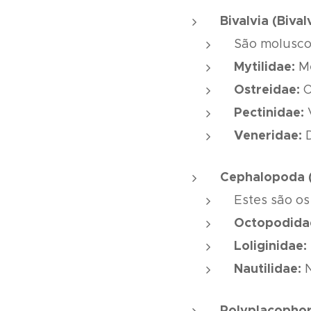
Bivalvia (Bival
São moluscos
Mytilidae:
Me
Ostreidae:
O
Pectinidae:
V
Veneridae:
D
Cephalopoda 
Estes são os
Octopodida
Loliginidae:
Nautilidae:
N
Polyplacophor