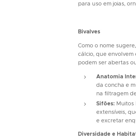
para uso em joias, o
Bivalves
Como o nome sugere, 
cálcio, que envolvem 
podem ser abertas ou
Anatomia Inte
da concha e mu
na filtragem de
Sifões:
Muitos 
extensíveis, q
e excretar en
Diversidade e Habita