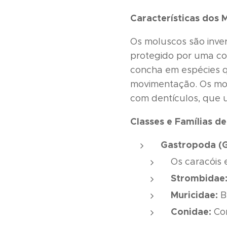
Características dos 
Os moluscos são inve
protegido por uma co
concha em espécies 
movimentação. Os mo
com dentículos, que 
Classes e Famílias d
Gastropoda (
Os caracóis 
Strombidae
Muricidae:
B
Conidae:
Con