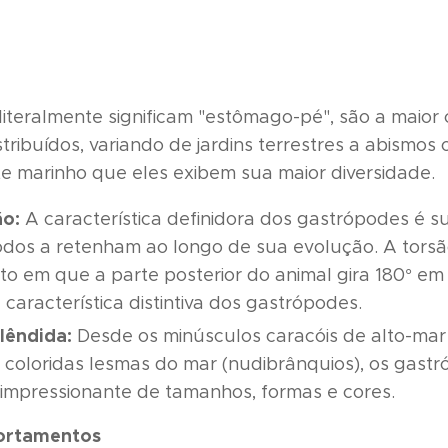
iteralmente significam "estômago-pé", são a maior
ribuídos, variando de jardins terrestres a abismos 
e marinho que eles exibem sua maior diversidade.
o:
A característica definidora dos gastrópodes é s
dos a retenham ao longo de sua evolução. A torsã
o em que a parte posterior do animal gira 180° em
a característica distintiva dos gastrópodes.
lêndida:
Desde os minúsculos caracóis de alto-mar
 coloridas lesmas do mar (nudibrânquios), os gast
mpressionante de tamanhos, formas e cores.
ortamentos