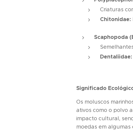
Criaturas co
Chitonidae:
Scaphopoda (
Semelhantes 
Dentaliidae:
Significado Ecológico
Os moluscos marinhos
ativos como o polvo a
impacto cultural, sen
moedas em algumas c