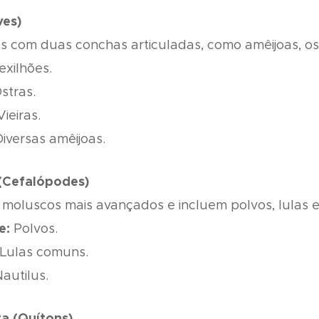
ves)
 com duas conchas articuladas, como amêijoas, ostr
xilhões.
stras.
ieiras.
iversas amêijoas.
(Cefalópodes)
 moluscos mais avançados e incluem polvos, lulas e
e:
Polvos.
Lulas comuns.
autilus.
a (Quítons)