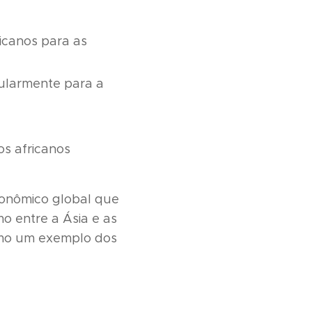
ricanos para as
cularmente para a
os africanos
conômico global que
o entre a Ásia e as
omo um exemplo dos