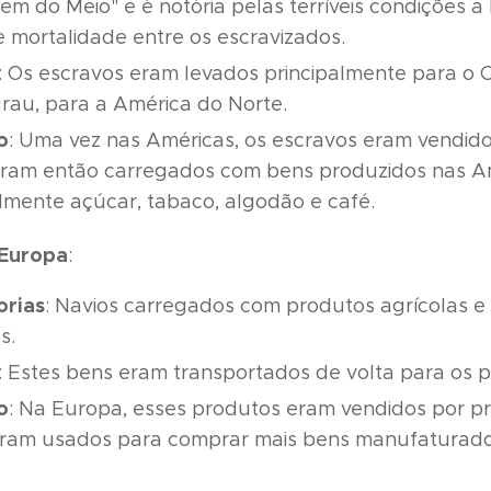
m do Meio" e é notória pelas terríveis condições a
e mortalidade entre os escravizados.
: Os escravos eram levados principalmente para o Ca
rau, para a América do Norte.
o
: Uma vez nas Américas, os escravos eram vendido
eram então carregados com bens produzidos nas A
almente açúcar, tabaco, algodão e café.
 Europa
:
orias
: Navios carregados com produtos agrícolas e 
s.
: Estes bens eram transportados de volta para os 
o
: Na Europa, esses produtos eram vendidos por pr
eram usados para comprar mais bens manufaturados, 