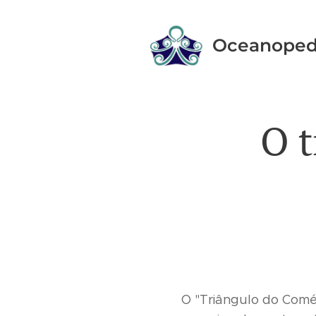
Oceanoped
O t
O "Triângulo do Comér