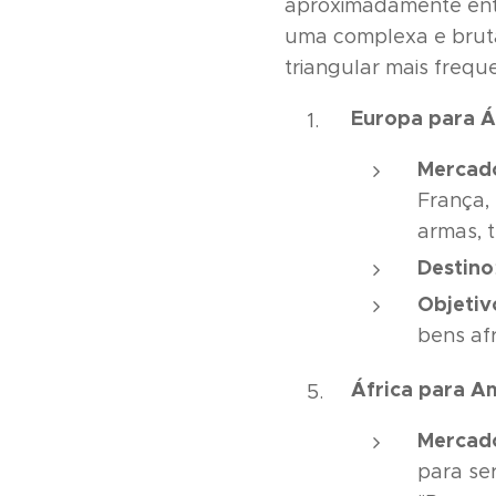
aproximadamente entr
uma complexa e bruta
triangular mais frequ
Europa para Á
Mercad
França,
armas, t
Destino
Objetiv
bens afr
África para A
Mercad
para se