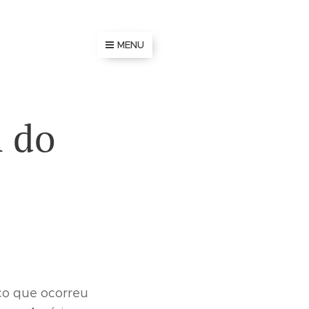
MENU
l do
ico que ocorreu