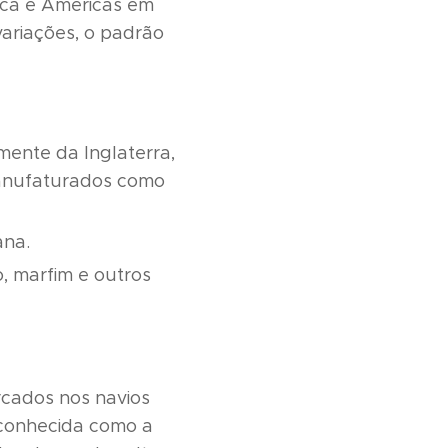
ica e Américas em
ariações, o padrão
mente da Inglaterra,
manufaturados como
ana.
, marfim e outros
rcados nos navios
 conhecida como a