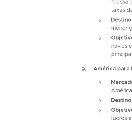
"Passage
taxas d
Destino
menor g
Objetiv
navios 
princip
América para
Mercad
América
Destino
Objetiv
lucros 