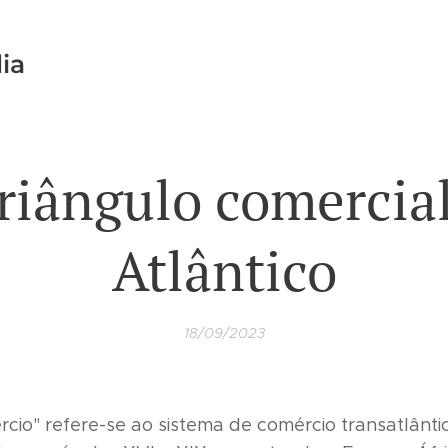
ia
riângulo comercia
Atlântico
18/09/2023
cio" refere-se ao sistema de comércio transatlânt