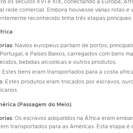
e os séculos XVI e XIX, conectando a Europa, Áfr
l rede comercial. Embora houvesse várias rotas e v
entemente reconhecido tinha três etapas principais:
frica
:
orias
: Navios europeus partiam de portos, principal
 Portugal, e Países Baixos, carregados com bens 
ecidos, bebidas alcoólicas e outros produtos.
: Estes bens eram transportados para a costa afric
o
: Estes produtos eram trocados por escravos, ouro
icanos.
mérica (Passagem do Meio)
:
orias
: Os escravos adquiridos na África eram emba
rem transportados para as Américas. Esta etapa é