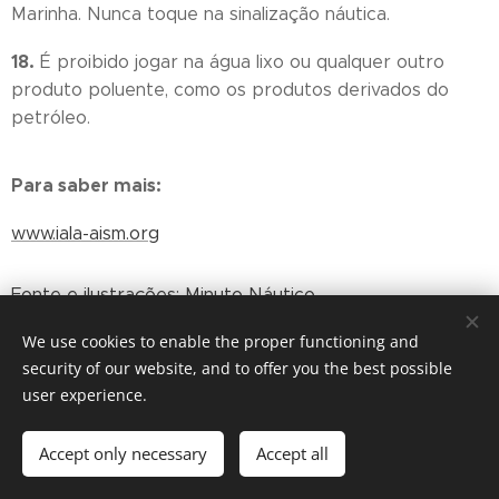
Marinha. Nunca toque na sinalização náutica.
18.
É proibido jogar na água lixo ou qualquer outro
produto poluente, como os produtos derivados do
petróleo.
Para saber mais:
www.iala-aism.org
Fonte e ilustrações: Minuto Náutico -
https://www.minutonautico.com.br/
e reprodução
We use cookies to enable the proper functioning and
Navguide 2018, 8th edition.
security of our website, and to offer you the best possible
user experience.
Share
Accept only necessary
Accept all